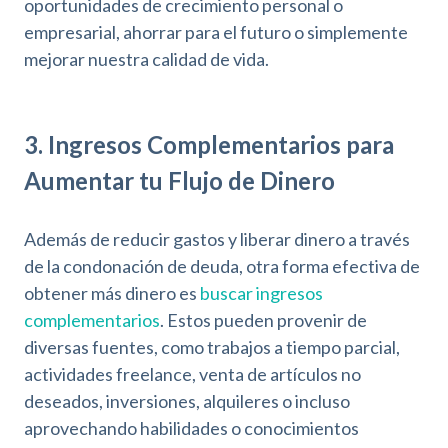
oportunidades de crecimiento personal o
e
s
empresarial, ahorrar para el futuro o simplemente
i
mejorar nuestra calidad de vida.
b
i
l
i
3. Ingresos Complementarios para
d
Aumentar tu Flujo de Dinero
a
d
Además de reducir gastos y liberar dinero a través
de la condonación de deuda, otra forma efectiva de
obtener más dinero es
buscar ingresos
complementarios
. Estos pueden provenir de
diversas fuentes, como trabajos a tiempo parcial,
actividades freelance, venta de artículos no
deseados, inversiones, alquileres o incluso
aprovechando habilidades o conocimientos