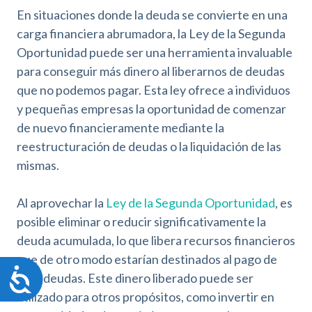
En situaciones donde la deuda se convierte en una
carga financiera abrumadora, la Ley de la Segunda
Oportunidad puede ser una herramienta invaluable
para conseguir más dinero al liberarnos de deudas
que no podemos pagar. Esta ley ofrece a individuos
y pequeñas empresas la oportunidad de comenzar
de nuevo financieramente mediante la
reestructuración de deudas o la liquidación de las
mismas.
Al aprovechar la
Ley de la Segunda Oportunidad
, es
posible eliminar o reducir significativamente la
deuda acumulada, lo que libera recursos financieros
que de otro modo estarían destinados al pago de
A
esas deudas. Este dinero liberado puede ser
c
utilizado para otros propósitos, como invertir en
c