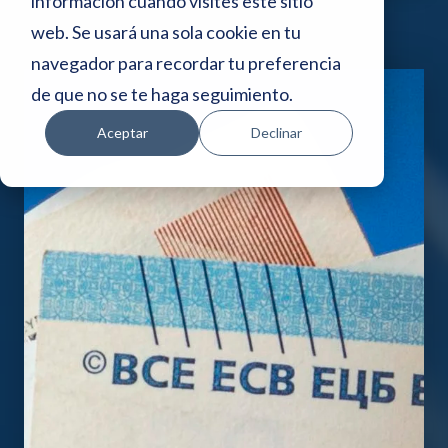
i
información cuando visites este sitio
web. Se usará una sola cookie en tu
o
navegador para recordar tu preferencia
w
de que no se te haga seguimiento.
e
Aceptar
Declinar
b
i
n
c
l
u
y
e
u