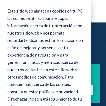
o
N
r
Este sitio web almacena cookies en tu PC,
e
o
s
las cuales se utilizan para recopilar
t
d
información acerca de tu interacción con
e
a
p
nuestro sitio web y nos permite
:
a
recordarte. Usamos esta información con
n
Blog >
Más dinero
e
el fin de mejorar y personalizar tu
t
a
Más dinero
s
experiencia de navegación y para
l
generar analíticas y métricas acerca de
t
l
a
nuestros visitantes en este sitio web y
e
Aprende sobre deudas con nuestros
otros medios de comunicación. Para
s
artículos.
conocer más acerca de las cookies,
i
Suscríbete
consulta nuestra
política de privacidad
.
t
Si rechazas, no se hará seguimiento de tu