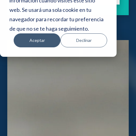
i
información cuando visites este sitio
web. Se usará una sola cookie en tu
o
navegador para recordar tu preferencia
w
de que no se te haga seguimiento.
e
Aceptar
Declinar
b
i
n
c
l
u
y
e
u