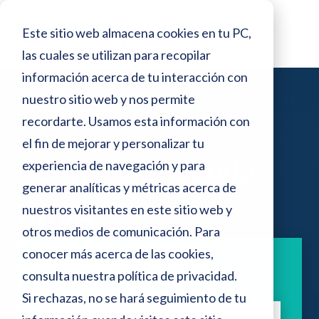
o
N
r
Este sitio web almacena cookies en tu PC,
e
o
s
las cuales se utilizan para recopilar
t
d
información acerca de tu interacción con
e
a
p
nuestro sitio web y nos permite
:
a
recordarte. Usamos esta información con
n
Blog >
Refinanciar deuda BBVA
e
el fin de mejorar y personalizar tu
t
a
Refinanciar deuda
s
experiencia de navegación y para
l
generar analíticas y métricas acerca de
t
l
BBVA
a
nuestros visitantes en este sitio web y
e
otros medios de comunicación. Para
s
conocer más acerca de las cookies,
i
Aprende sobre deudas con nuestros
consulta nuestra
política de privacidad
.
artículos.
t
Si rechazas, no se hará seguimiento de tu
Suscríbete