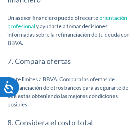
Un asesor financiero puede ofrecerte
orientación
profesional
y ayudarte a tomar decisiones
informadas sobre la refinanciación de tu deuda con
BBVA.
7. Compara ofertas
No te limites a BBVA. Compara las ofertas de
A
refinanciación de otros bancos para asegurarte de
c
que estás obteniendo las mejores condiciones
c
posibles.
e
s
i
8. Considera el costo total
b
i
l