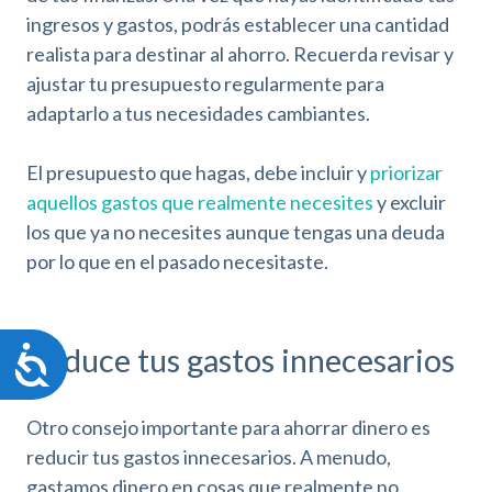
ingresos y gastos, podrás establecer una cantidad
realista para destinar al ahorro. Recuerda revisar y
ajustar tu presupuesto regularmente para
adaptarlo a tus necesidades cambiantes.
El presupuesto que hagas, debe incluir y
priorizar
aquellos gastos que realmente necesites
y excluir
los que ya no necesites aunque tengas una deuda
por lo que en el pasado necesitaste.
Reduce tus gastos innecesarios
A
c
c
Otro consejo importante para ahorrar dinero es
e
s
reducir tus gastos innecesarios. A menudo,
i
gastamos dinero en cosas que realmente no