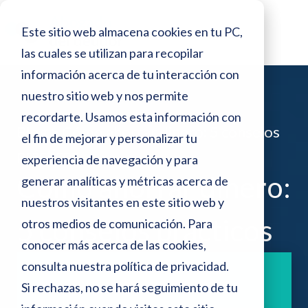
o
N
r
Este sitio web almacena cookies en tu PC,
e
o
s
las cuales se utilizan para recopilar
t
d
información acerca de tu interacción con
e
a
p
nuestro sitio web y nos permite
:
a
recordarte. Usamos esta información con
n
Blog >
Cómo ahorrar dinero: 5 consejos
e
el fin de mejorar y personalizar tu
t
prácticos
a
s
experiencia de navegación y para
l
Cómo ahorrar dinero:
generar analíticas y métricas acerca de
t
l
a
nuestros visitantes en este sitio web y
e
5 consejos prácticos
otros medios de comunicación. Para
s
conocer más acerca de las cookies,
i
consulta nuestra
política de privacidad
.
t
Aprende sobre deudas con nuestros
Si rechazas, no se hará seguimiento de tu
artículos.