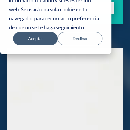
i
información cuando visites este sitio
Suscríbete
web. Se usará una sola cookie en tu
o
navegador para recordar tu preferencia
w
de que no se te haga seguimiento.
e
Aceptar
Declinar
b
i
n
c
l
u
y
e
u