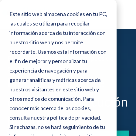
o
N
r
Este sitio web almacena cookies en tu PC,
e
o
s
las cuales se utilizan para recopilar
t
d
información acerca de tu interacción con
e
a
p
nuestro sitio web y nos permite
:
a
recordarte. Usamos esta información con
n
Blog >
Deuda pendiente después de
e
el fin de mejorar y personalizar tu
t
ejecución hipotecaria
a
s
experiencia de navegación y para
l
Deuda pendiente
generar analíticas y métricas acerca de
t
l
a
nuestros visitantes en este sitio web y
e
después de ejecución
otros medios de comunicación. Para
s
conocer más acerca de las cookies,
i
hipotecaria
consulta nuestra
política de privacidad
.
t
Si rechazas, no se hará seguimiento de tu