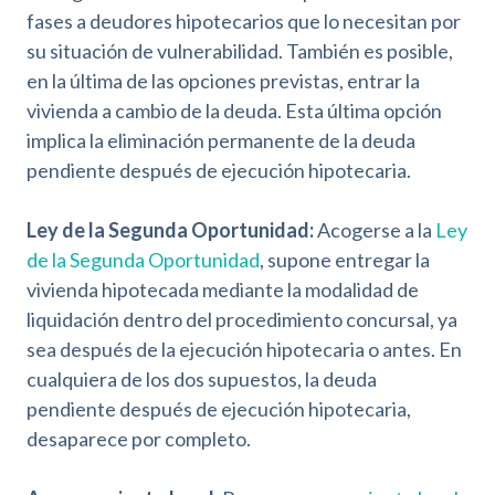
fases a deudores hipotecarios que lo necesitan por
l
i
su situación de vulnerabilidad. También es posible,
d
en la última de las opciones previstas, entrar la
a
vivienda a cambio de la deuda. Esta última opción
d
implica la eliminación permanente de la deuda
pendiente después de ejecución hipotecaria.
Ley de la Segunda Oportunidad:
Acogerse a la
Ley
de la Segunda Oportunidad
, supone entregar la
vivienda hipotecada mediante la modalidad de
liquidación dentro del procedimiento concursal, ya
sea después de la ejecución hipotecaria o antes. En
cualquiera de los dos supuestos, la deuda
pendiente después de ejecución hipotecaria,
desaparece por completo.