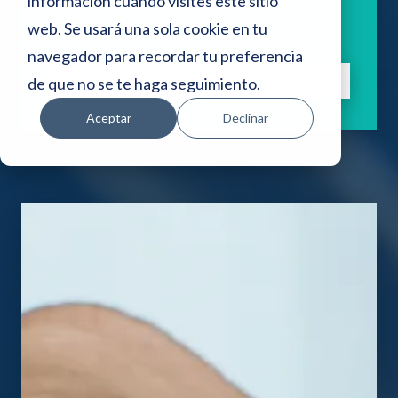
i
información cuando visites este sitio
Aprende sobre deudas con nuestros
web. Se usará una sola cookie en tu
o
artículos.
navegador para recordar tu preferencia
w
Suscríbete
de que no se te haga seguimiento.
e
Aceptar
Declinar
b
i
n
c
l
u
y
e
u