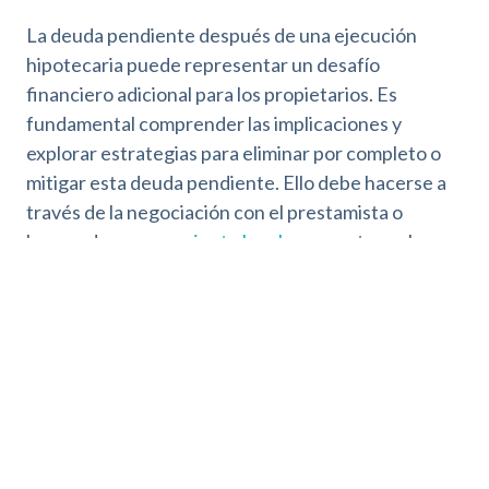
La deuda pendiente después de una ejecución
hipotecaria puede representar un desafío
financiero adicional para los propietarios. Es
fundamental comprender las implicaciones y
explorar estrategias para eliminar por completo o
mitigar esta deuda pendiente. Ello debe hacerse a
través de la negociación con el prestamista o
buscando
asesoramiento legal
para proteger los
intereses financieros del deudor hipotecario,
extinguiendo la deuda por completo.
La Dación en Pago: La Mejor Opción
para Eliminar Deuda Pendiente
Después de Ejecución hipotecaria.