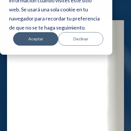
i
información cuando visites este sitio
web. Se usará una sola cookie en tu
o
navegador para recordar tu preferencia
w
de que no se te haga seguimiento.
e
Aceptar
Declinar
b
i
n
c
l
u
y
e
u