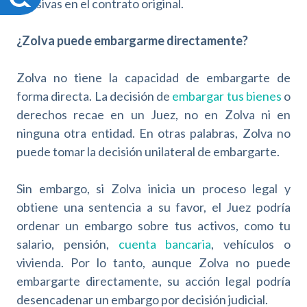
c
abusivas en el contrato original.
c
e
¿Zolva puede embargarme directamente?
s
i
b
Zolva no tiene la capacidad de embargarte de
i
forma directa. La decisión de
embargar tus bienes
o
l
derechos recae en un Juez, no en Zolva ni en
i
ninguna otra entidad. En otras palabras, Zolva no
d
a
puede tomar la decisión unilateral de embargarte.
d
Sin embargo, si Zolva inicia un proceso legal y
obtiene una sentencia a su favor, el Juez podría
ordenar un embargo sobre tus activos, como tu
salario, pensión,
cuenta bancaria
, vehículos o
vivienda. Por lo tanto, aunque Zolva no puede
embargarte directamente, su acción legal podría
desencadenar un embargo por decisión judicial.