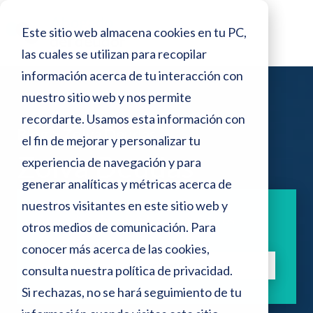
o
N
r
Este sitio web almacena cookies en tu PC,
e
o
s
las cuales se utilizan para recopilar
t
d
información acerca de tu interacción con
e
a
p
nuestro sitio web y nos permite
:
a
recordarte. Usamos esta información con
n
Blog >
Zolva Deudas
e
el fin de mejorar y personalizar tu
t
a
Zolva Deudas
s
experiencia de navegación y para
l
generar analíticas y métricas acerca de
t
l
a
nuestros visitantes en este sitio web y
e
Aprende sobre deudas con nuestros
otros medios de comunicación. Para
s
artículos.
conocer más acerca de las cookies,
i
Suscríbete
consulta nuestra
política de privacidad
.
t
Si rechazas, no se hará seguimiento de tu