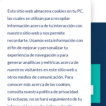
o
N
r
Este sitio web almacena cookies en tu PC,
e
o
s
las cuales se utilizan para recopilar
t
d
información acerca de tu interacción con
e
a
p
nuestro sitio web y nos permite
:
a
recordarte. Usamos esta información con
n
Blog >
Monitorio
e
el fin de mejorar y personalizar tu
t
a
Monitorio
s
experiencia de navegación y para
l
generar analíticas y métricas acerca de
t
l
a
nuestros visitantes en este sitio web y
e
Aprende sobre deudas con nuestros
otros medios de comunicación. Para
s
artículos.
conocer más acerca de las cookies,
i
Suscríbete
consulta nuestra
política de privacidad
.
t
Si rechazas, no se hará seguimiento de tu