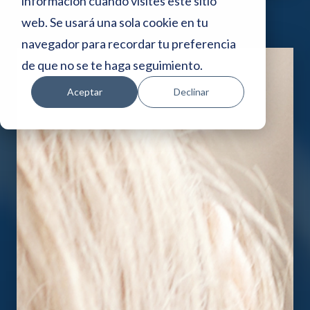
i
información cuando visites este sitio
web. Se usará una sola cookie en tu
o
navegador para recordar tu preferencia
w
de que no se te haga seguimiento.
e
Aceptar
Declinar
b
i
n
c
l
u
y
e
u