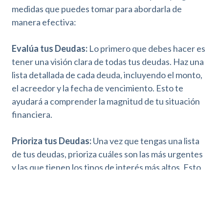
medidas que puedes tomar para abordarla de
manera efectiva:
Evalúa tus Deudas:
Lo primero que debes hacer es
tener una visión clara de todas tus deudas. Haz una
lista detallada de cada deuda, incluyendo el monto,
el acreedor y la fecha de vencimiento. Esto te
ayudará a comprender la magnitud de tu situación
financiera.
Prioriza tus Deudas:
Una vez que tengas una lista
de tus deudas, prioriza cuáles son las más urgentes
y las que tienen los tipos de interés más altos. Esto
te permitirá enfocarte en abordar primero las
deudas que podrían tener un impacto más negativo
en tu situación financiera. También conviene