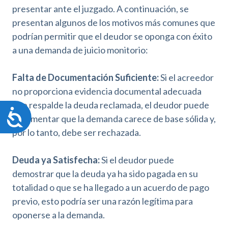
presentar ante el juzgado. A continuación, se
presentan algunos de los motivos más comunes que
podrían permitir que el deudor se oponga con éxito
a una demanda de juicio monitorio:
Falta de Documentación Suficiente:
Si el acreedor
no proporciona evidencia documental adecuada
que respalde la deuda reclamada, el deudor puede
A
argumentar que la demanda carece de base sólida y,
c
por lo tanto, debe ser rechazada.
c
e
s
Deuda ya Satisfecha:
Si el deudor puede
i
demostrar que la deuda ya ha sido pagada en su
b
totalidad o que se ha llegado a un acuerdo de pago
i
l
previo, esto podría ser una razón legítima para
i
oponerse a la demanda.
d