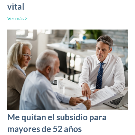
i
vital
s
Ver más >
t
e
m
a
d
e
a
c
c
e
Me quitan el subsidio para
s
mayores de 52 años
i