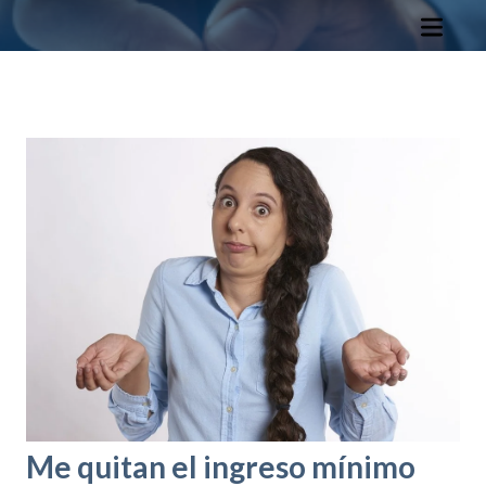
w
e
b
i
n
c
l
u
y
e
u
n
s
Me quitan el ingreso mínimo