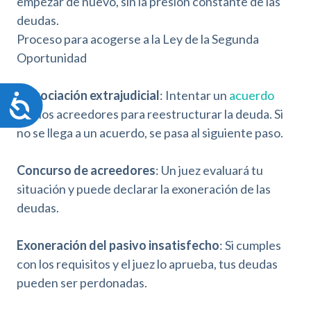
empezar de nuevo, sin la presión constante de las
deudas.
Proceso para acogerse a la Ley de la Segunda
Oportunidad
Negociación extrajudicial
: Intentar un
acuerdo
A
con los acreedores para reestructurar la deuda. Si
c
c
no se llega a un acuerdo, se pasa al siguiente paso.
e
s
Concurso de acreedores
: Un juez evaluará tu
i
situación y puede declarar la exoneración de las
b
i
deudas.
l
i
Exoneración del pasivo insatisfecho
: Si cumples
d
con los requisitos y el juez lo aprueba, tus deudas
a
d
pueden ser perdonadas.