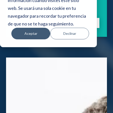
i
información cuando visites este sitio
Aprende sobre deudas con nuestros
web. Se usará una sola cookie en tu
o
artículos.
navegador para recordar tu preferencia
w
Suscríbete
de que no se te haga seguimiento.
e
Aceptar
Declinar
b
i
n
c
l
u
y
e
u