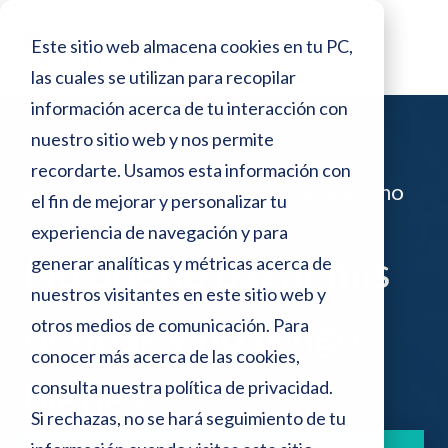
o
N
r
Este sitio web almacena cookies en tu PC,
e
o
s
las cuales se utilizan para recopilar
t
d
información acerca de tu interacción con
e
a
p
nuestro sitio web y nos permite
:
a
recordarte. Usamos esta información con
n
Blog >
No puedo pagar mis deudas y no
e
el fin de mejorar y personalizar tu
t
tengo bienes
a
s
experiencia de navegación y para
l
No puedo pagar mis
generar analíticas y métricas acerca de
t
l
a
nuestros visitantes en este sitio web y
e
deudas y no tengo
otros medios de comunicación. Para
s
conocer más acerca de las cookies,
i
bienes
consulta nuestra
política de privacidad
.
t
Si rechazas, no se hará seguimiento de tu