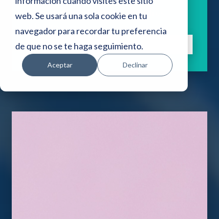
i
información cuando visites este sitio
Aprende sobre deudas con nuestros
web. Se usará una sola cookie en tu
o
artículos.
navegador para recordar tu preferencia
w
Suscríbete
de que no se te haga seguimiento.
e
Aceptar
Declinar
b
i
n
c
l
u
y
e
u