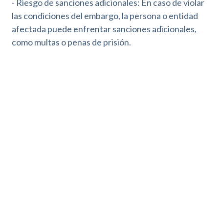
- Riesgo de sanciones adicionales: En caso de violar
las condiciones del embargo, la persona o entidad
afectada puede enfrentar sanciones adicionales,
como multas o penas de prisión.
Es importante evaluar cuidadosamente las
consecuencias del embargo de bienes en el
extranjero y tomar las medidas necesarias para
proteger los activos y minimizar los impactos
negativos.
Tratados Bilaterales de España para el Embargo de
Bienes en el Extranjero
España ha firmado
tratados bilaterales
con varios
países para la localización y embargo de bienes de