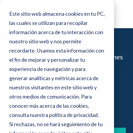
o
N
r
Este sitio web almacena cookies en tu PC,
e
o
s
las cuales se utilizan para recopilar
t
d
información acerca de tu interacción con
e
a
p
nuestro sitio web y nos permite
:
a
recordarte. Usamos esta información con
n
Blog >
Todo sobre el embargo de bienes
e
el fin de mejorar y personalizar tu
t
en el extranjero
a
s
experiencia de navegación y para
l
Todo sobre el
generar analíticas y métricas acerca de
t
l
a
nuestros visitantes en este sitio web y
e
embargo de bienes
otros medios de comunicación. Para
s
conocer más acerca de las cookies,
i
en el extranjero
consulta nuestra
política de privacidad
.
t
Si rechazas, no se hará seguimiento de tu