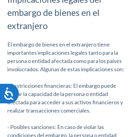
embargo de bienes en el
extranjero
El embargo de bienes en el extranjero tiene
importantes implicaciones legales tanto para la
persona o entidad afectada como para los países
involucrados. Algunas de estas implicaciones son:
- Restricciones financieras: El embargo puede
A
limitar la capacidad de la persona o entidad
c
afectada para acceder a sus activos financieros y
c
realizar transacciones comerciales.
e
s
i
- Posibles sanciones: En caso de violar las
b
condiciones del embargo, la persona o entidad