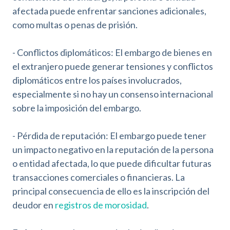
i
afectada puede enfrentar sanciones adicionales,
l
i
como multas o penas de prisión.
d
a
- Conflictos diplomáticos: El embargo de bienes en
d
el extranjero puede generar tensiones y conflictos
diplomáticos entre los países involucrados,
especialmente si no hay un consenso internacional
sobre la imposición del embargo.
- Pérdida de reputación: El embargo puede tener
un impacto negativo en la reputación de la persona
o entidad afectada, lo que puede dificultar futuras
transacciones comerciales o financieras. La
principal consecuencia de ello es la inscripción del
deudor en
registros de morosidad
.