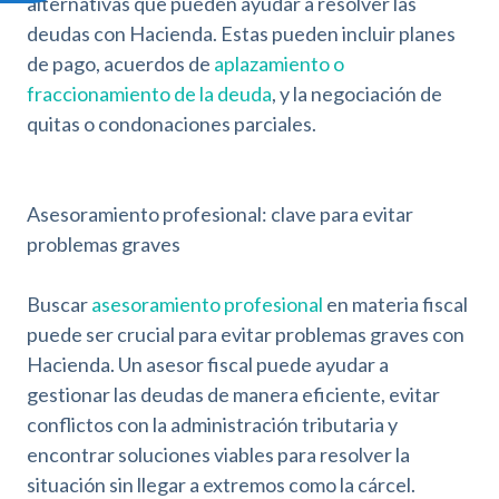
alternativas que pueden ayudar a resolver las
c
e
deudas con Hacienda. Estas pueden incluir planes
s
de pago, acuerdos de
aplazamiento o
i
fraccionamiento de la deuda
, y la negociación de
b
quitas o condonaciones parciales.
i
l
i
d
Asesoramiento profesional: clave para evitar
a
problemas graves
d
Buscar
asesoramiento profesional
en materia fiscal
puede ser crucial para evitar problemas graves con
Hacienda. Un asesor fiscal puede ayudar a
gestionar las deudas de manera eficiente, evitar
conflictos con la administración tributaria y
encontrar soluciones viables para resolver la
situación sin llegar a extremos como la cárcel.