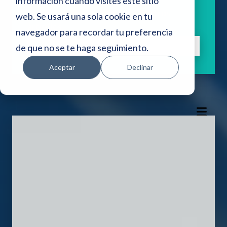
i
información cuando visites este sitio
Aprende sobre deudas con nuestros
web. Se usará una sola cookie en tu
o
artículos.
navegador para recordar tu preferencia
w
Suscríbete
de que no se te haga seguimiento.
e
Aceptar
Declinar
b
i
n
c
l
u
y
e
u