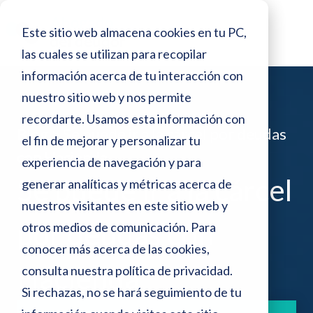
o
N
r
Este sitio web almacena cookies en tu PC,
e
o
s
las cuales se utilizan para recopilar
t
d
información acerca de tu interacción con
e
a
p
nuestro sitio web y nos permite
:
a
recordarte. Usamos esta información con
n
Blog >
Se puede ir a la cárcel por deudas
e
el fin de mejorar y personalizar tu
t
con Hacienda
a
s
experiencia de navegación y para
l
Se puede ir a la cárcel
generar analíticas y métricas acerca de
t
l
a
nuestros visitantes en este sitio web y
e
por deudas con
otros medios de comunicación. Para
s
conocer más acerca de las cookies,
i
Hacienda
consulta nuestra
política de privacidad
.
t
Si rechazas, no se hará seguimiento de tu