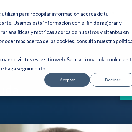
e
s
Ley De Segunda Oportunidad
Concurso Acreedores
 utilizan para recopilar información acerca de tu
d
Show submenu for Ley de S
e
darte. Usamos esta información con el fin de mejorar y
p
ar analíticas y métricas acerca de nuestros visitantes en
a
n
onocer más acerca de las cookies, consulta nuestra
polític
t
a
cuando visites este sitio web. Se usará una sola cookie en 
l
l
te haga seguimiento.
A
a
Aceptar
Declinar
euda