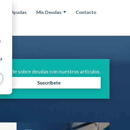
Ayudas
Mis Deudas
Contacto
egunda Oportunidad
Show submenu for Concurso acreedores
Show submenu for Mis deuda
a
tu
prende sobre deudas con nuestros artículos.
Suscríbete