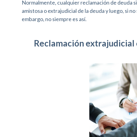
Normalmente, cualquier reclamación de deuda si
e
amistosa o extrajudicial de la deuda y luego, si n
b
embargo, no siempre es así.
a
l
Reclamación extrajudicial 
a
s
p
e
r
s
o
n
a