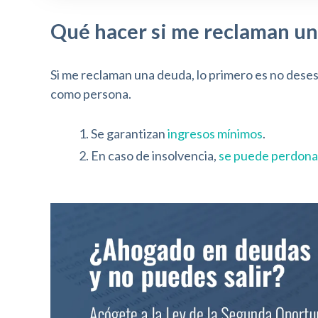
o
Qué hacer si me reclaman un
l
-
Si me reclaman una deuda, lo primero es no deses
F
como persona.
1
1
1. Se garantizan
ingresos mínimos
.
2. En caso de insolvencia,
se puede perdona
p
a
r
a
a
j
u