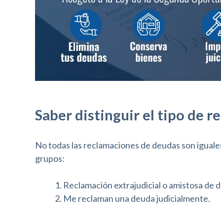
s
t
a
r
e
l
Saber distinguir el tipo de r
s
i
No todas las reclamaciones de deudas son iguales
t
grupos:
i
1.
Reclamación extrajudicial o amistosa de 
o
2.
Me reclaman una deuda judicialmente.
w