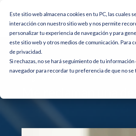
N
Inicio
Este sitio web almacena cookies en tu PC, las cuales se
o
interacción con nuestro sitio web y nos permite recor
Blog
t
personalizar tu experiencia de navegación y para gener
a
este sitio web y otros medios de comunicación. Para c
:
de privacidad
.
e
Si rechazas, no se hará seguimiento de tu información 
s
navegador para recordar tu preferencia de que no se 
Blog >
Me reclaman una deuda
t
Me reclaman una d
e
s
i
t