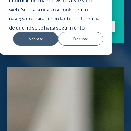
i
información cuando visites este sitio
Aprende sobre deudas con nuestros
web. Se usará una sola cookie en tu
o
artículos.
navegador para recordar tu preferencia
w
Suscríbete
de que no se te haga seguimiento.
e
Aceptar
Declinar
b
i
n
c
l
u
y
e
u