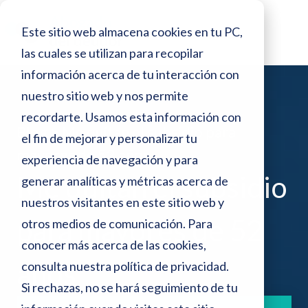
o
N
r
Este sitio web almacena cookies en tu PC,
e
o
s
las cuales se utilizan para recopilar
t
d
información acerca de tu interacción con
e
a
p
nuestro sitio web y nos permite
:
a
recordarte. Usamos esta información con
n
Blog >
Me quitan el subsidio para
e
el fin de mejorar y personalizar tu
t
mayores de 52 años
a
s
experiencia de navegación y para
l
Me quitan el subsidio
generar analíticas y métricas acerca de
t
l
a
nuestros visitantes en este sitio web y
e
para mayores de 52
otros medios de comunicación. Para
s
conocer más acerca de las cookies,
i
años
consulta nuestra
política de privacidad
.
t
Si rechazas, no se hará seguimiento de tu