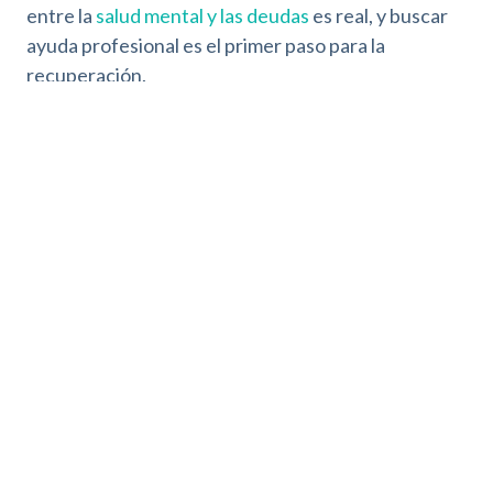
entre la
salud mental y las deudas
es real, y buscar
ayuda profesional es el primer paso para la
recuperación.
Una oportunidad merecida para
el deudor
Si la situación se ha vuelto insostenible porque
me
quitan el subsidio para mayores de 52 años
,
debes saber que tienes una oportunidad merecida
para solucionar tus problemas financieros.
El ordenamiento jurídico español contempla
mecanismos para que las personas que han actuado