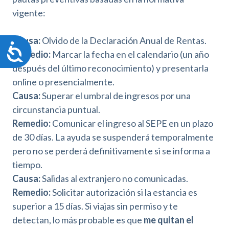
vigente:
Causa:
Olvido de la Declaración Anual de Rentas.
A
Remedio:
Marcar la fecha en el calendario (un año
c
después del último reconocimiento) y presentarla
c
e
online o presencialmente.
s
Causa:
Superar el umbral de ingresos por una
i
circunstancia puntual.
b
Remedio:
Comunicar el ingreso al SEPE en un plazo
i
l
de 30 días. La ayuda se suspenderá temporalmente
i
pero no se perderá definitivamente si se informa a
d
tiempo.
a
Causa:
Salidas al extranjero no comunicadas.
d
Remedio:
Solicitar autorización si la estancia es
superior a 15 días. Si viajas sin permiso y te
detectan, lo más probable es que
me quitan el