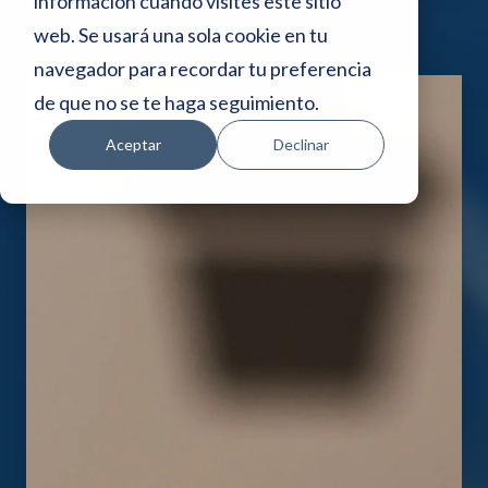
i
información cuando visites este sitio
web. Se usará una sola cookie en tu
o
navegador para recordar tu preferencia
w
de que no se te haga seguimiento.
e
Aceptar
Declinar
b
i
n
c
l
u
y
e
u