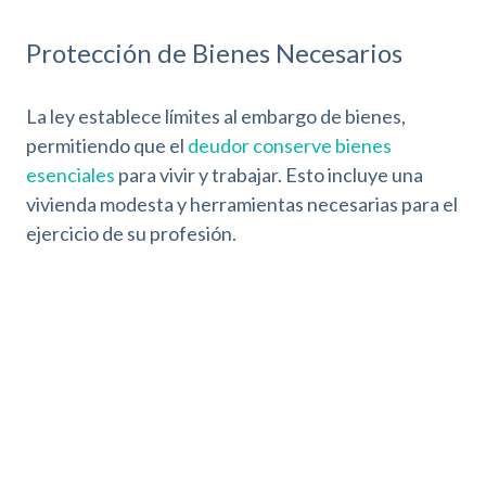
Protección de Bienes Necesarios
La ley establece límites al embargo de bienes,
permitiendo que el
deudor conserve bienes
esenciales
para vivir y trabajar. Esto incluye una
vivienda modesta y herramientas necesarias para el
ejercicio de su profesión.
Ayudas Previstas en la Ley
La Ley de la Segunda Oportunidad y otras Leyes,
también contemplan
ayudas específicas
para los
deudores, facilitando el proceso de rehabilitación
financiera. Estas ayudas pueden incluir
asesoramiento financiero y legal gratuito.