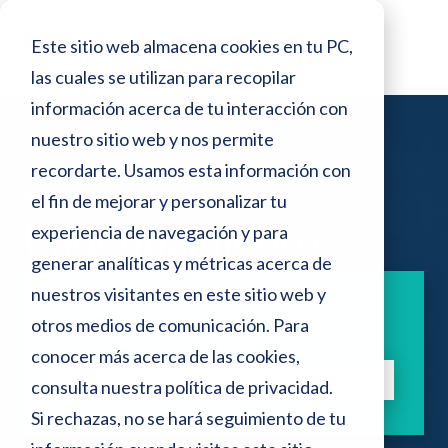
o
N
r
Este sitio web almacena cookies en tu PC,
e
o
s
las cuales se utilizan para recopilar
t
d
información acerca de tu interacción con
e
a
p
nuestro sitio web y nos permite
:
a
recordarte. Usamos esta información con
n
Blog >
Endeudamiento
e
el fin de mejorar y personalizar tu
t
a
Endeudamiento
s
experiencia de navegación y para
l
generar analíticas y métricas acerca de
t
l
a
nuestros visitantes en este sitio web y
e
Aprende sobre deudas con nuestros
otros medios de comunicación. Para
s
artículos.
conocer más acerca de las cookies,
i
Suscríbete
consulta nuestra
política de privacidad
.
t
Si rechazas, no se hará seguimiento de tu