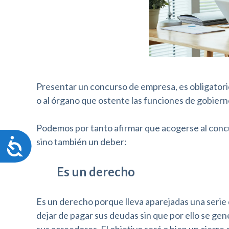
s
t
a
r
Presentar un concurso de empresa, es obligatori
e
o al órgano que ostente las funciones de gobiern
l
s
Podemos por tanto afirmar que acogerse al conc
sino también un deber:
i
A
c
t
c
Es un derecho
e
i
s
o
i
Es un derecho porque lleva aparejadas una serie
b
dejar de pagar sus deudas sin que por ello se ge
w
i
sus acreedores. El objetivo será o bien un cierre