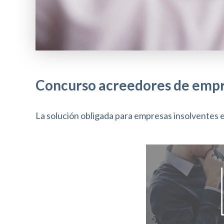
r
e
s
i
Concurso acreedores de emp
o
n
La solución obligada para empresas insolventes 
e
C
o
n
t
r