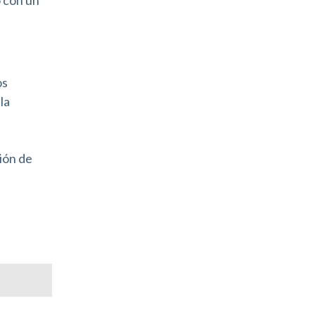
os
la
ión de