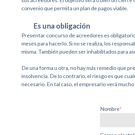
l
e
i
convenio que permita un plan de pagos viable.
b
d
a
Es una obligación
a
d
Presentar concurso de acreedores es obligatorio
l
meses para hacerlo. Si no se realiza, los respons
a
misma. También pueden ser inhabilitados para as
s
De una forma u otra, no hay más remedio que pr
p
insolvencia. De lo contrario, el riesgo es que cu
e
necesario. En tal caso, el empresario verá mucho 
r
s
Nombre
*
o
n
a
Correo electró