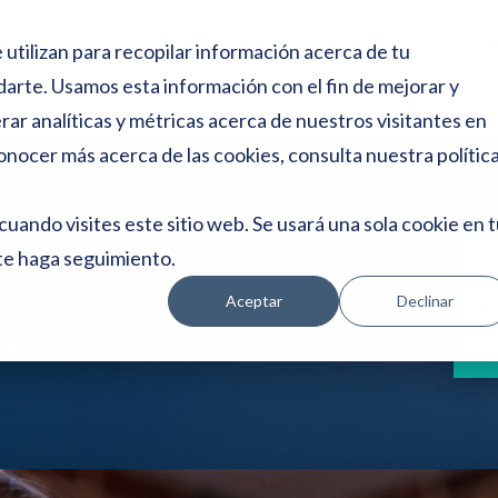
e
s
Ley De Segunda Oportunidad
Concurso Acreedores
 utilizan para recopilar información acerca de tu
d
Show submenu for Ley de S
e
darte. Usamos esta información con el fin de mejorar y
p
ar analíticas y métricas acerca de nuestros visitantes en
a
n
onocer más acerca de las cookies, consulta nuestra
polític
t
a
cuando visites este sitio web. Se usará una sola cookie en 
l
l
te haga seguimiento.
A
a
Aceptar
Declinar
sa