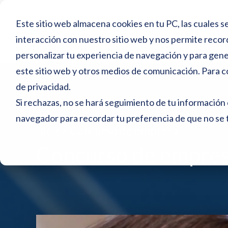
N
Inicio
Este sitio web almacena cookies en tu PC, las cuales se
o
interacción con nuestro sitio web y nos permite recor
Blog
t
personalizar tu experiencia de navegación y para gener
a
este sitio web y otros medios de comunicación. Para c
:
de privacidad
.
e
Si rechazas, no se hará seguimiento de tu información 
s
navegador para recordar tu preferencia de que no se 
Blog >
Concurso de empresa
t
Concurso de empre
e
s
i
t