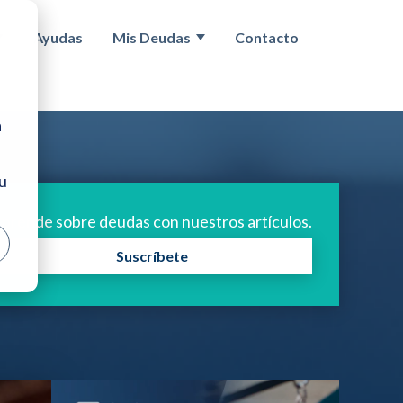
Ayudas
Mis Deudas
Contacto
egunda Oportunidad
Show submenu for Concurso acreedores
Show submenu for Mis deuda
a
tu
prende sobre deudas con nuestros artículos.
Suscríbete