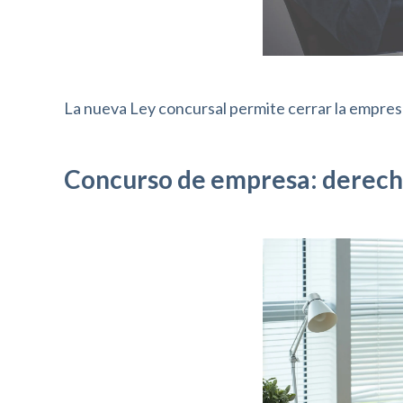
o
l
-
F
La nueva Ley concursal permite cerrar la empresa
1
1
Concurso de empresa: derecho
p
a
r
a
a
j
u