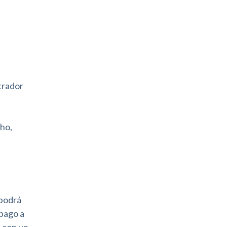
trador
ho,
 podrá
 pago a
o con un