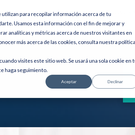
e
s
Ley De Segunda Oportunidad
Concurso Acreedores
 utilizan para recopilar información acerca de tu
d
Show submenu for Ley de S
e
darte. Usamos esta información con el fin de mejorar y
p
ar analíticas y métricas acerca de nuestros visitantes en
a
n
onocer más acerca de las cookies, consulta nuestra
polític
t
a
cuando visites este sitio web. Se usará una sola cookie en 
l
l
te haga seguimiento.
A
a
Aceptar
Declinar