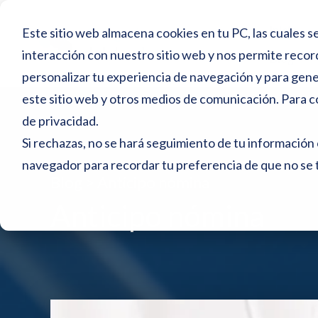
N
Inicio
Este sitio web almacena cookies en tu PC, las cuales se
o
interacción con nuestro sitio web y nos permite recor
Blog
t
personalizar tu experiencia de navegación y para gener
a
este sitio web y otros medios de comunicación. Para c
:
de privacidad
.
e
Si rechazas, no se hará seguimiento de tu información 
s
navegador para recordar tu preferencia de que no se 
Blog >
Anticipo nómina
t
Anticipo nómina
e
s
i
t