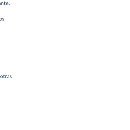
ante.
los
 otras