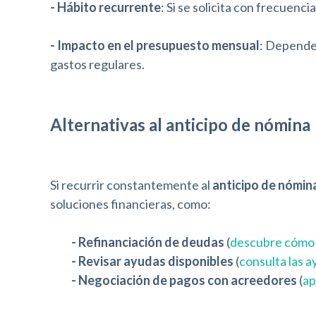
- Hábito recurrente
: Si se solicita con frecuen
e
b
- Impacto en el presupuesto mensual
: Depende
a
gastos regulares.
l
a
Alternativas al anticipo de nómina
s
p
Si recurrir constantemente al
anticipo de nómin
e
soluciones financieras, como:
r
s
- Refinanciación de deudas
(
descubre cómo r
- Revisar ayudas disponibles
(
consulta las a
o
- Negociación de pagos con acreedores
(
ap
n
a