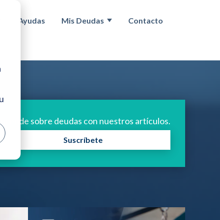
Ayudas
Mis Deudas
Contacto
egunda Oportunidad
Show submenu for Concurso acreedores
Show submenu for Mis deuda
a
tu
prende sobre deudas con nuestros artículos.
Suscríbete