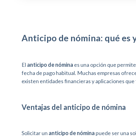
o
l
-
F
Anticipo de nómina: qué es 
1
1
El
anticipo de nómina
es una opción que permite a
p
fecha de pago habitual. Muchas empresas ofrecen
a
existen entidades financieras y aplicaciones que 
r
a
Ventajas del anticipo de nómina
a
j
Solicitar un
anticipo de nómina
puede ser una so
u