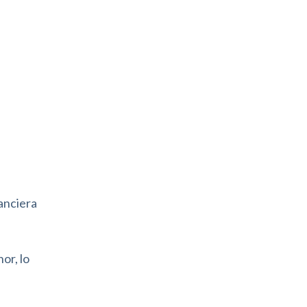
anciera
or, lo