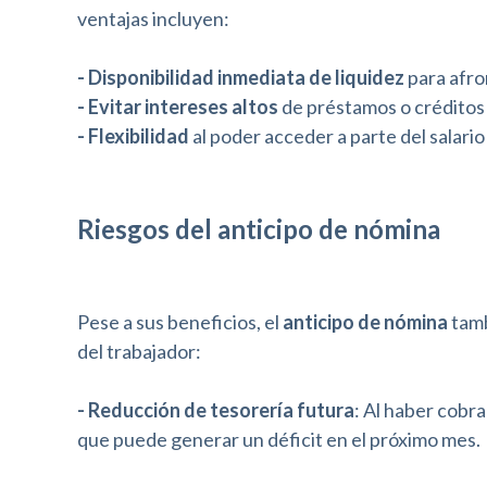
ventajas incluyen:
s
t
- Disponibilidad inmediata de liquidez
para afro
- Evitar intereses altos
de préstamos o créditos 
a
- Flexibilidad
al poder acceder a parte del salario
r
e
l
Riesgos del anticipo de nómina
s
i
Pese a sus beneficios, el
anticipo de nómina
tamb
t
del trabajador:
i
- Reducción de tesorería futura
: Al haber cobra
o
que puede generar un déficit en el próximo mes.
w